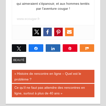
qui aimeraient s’épanouir, et aux hommes tentés
par l’aventure cougar !
www.ecougar.fr
Tweetez
Partagez
Partagez
Épingle
Partagez
BEAUTÉ
Navigation
Publication
Histoire de rencontre en ligne – Quel est le
précédente :
problème ?
de
Publication
Ce qu’il ne faut pas attendre des rencontres en
l’article
suivante :
ligne, surtout à plus de 40 ans