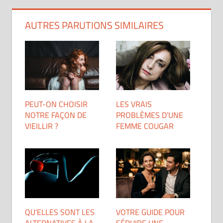
AUTRES PARUTIONS SIMILAIRES
PEUT-ON CHOISIR
LES VRAIS
NOTRE FAÇON DE
PROBLÈMES D’UNE
VIEILLIR ?
FEMME COUGAR
QU’ELLES SONT LES
VOTRE GUIDE POUR