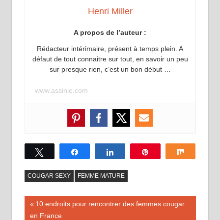
Henri Miller
A propos de l’auteur :
Rédacteur intérimaire, présent à temps plein. A
défaut de tout connaitre sur tout, en savoir un peu
sur presque rien, c’est un bon début …
www.assinie.com
Tweetez
Partagez
Partagez
Épingle
Partagez
COUGAR SEXY
FEMME MATURE
Navigation
Publication
10 endroits pour rencontrer des femmes cougar
précédente :
en France