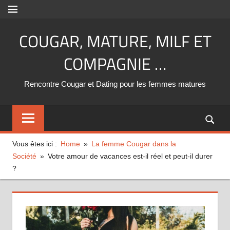
Aller
MENU
au
COUGAR, MATURE, MILF ET
contenu
COMPAGNIE …
Rencontre Cougar et Dating pour les femmes matures
Vous êtes ici :
Home
La femme Cougar dans la
Société
Votre amour de vacances est-il réel et peut-il durer
?