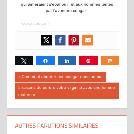
qui aimeraient s’épanouir, et aux hommes tentés
par l’aventure cougar !
www.ecougar.fr
Tweetez
Partagez
Partagez
Épingle
Partagez
Navigation
Publication
Comment aborder une cougar dans un bar
précédente :
de
Publication
3 raisons de perdre votre virginité avec une femme
suivante :
mature
l’article
AUTRES PARUTIONS SIMILAIRES