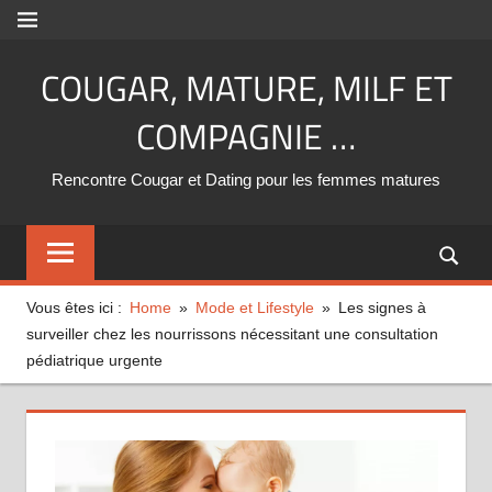
Aller
MENU
au
COUGAR, MATURE, MILF ET
contenu
COMPAGNIE …
Rencontre Cougar et Dating pour les femmes matures
Vous êtes ici :
Home
Mode et Lifestyle
Les signes à
surveiller chez les nourrissons nécessitant une consultation
pédiatrique urgente