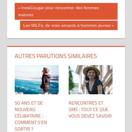
Navigation
Publication
InstaCougar pour rencontrer des femmes
précédente :
matures
de
Publication
Les MILFs, de vrais aimants à hommes jeunes
l’article
suivante :
AUTRES PARUTIONS SIMILAIRES
50 ANS ET DE
RENCONTRES ET
NOUVEAU
SMS : TOUT CE QUE
CÉLIBATAIRE :
VOUS DEVEZ SAVOIR
COMMENT S’EN
SORTIR ?