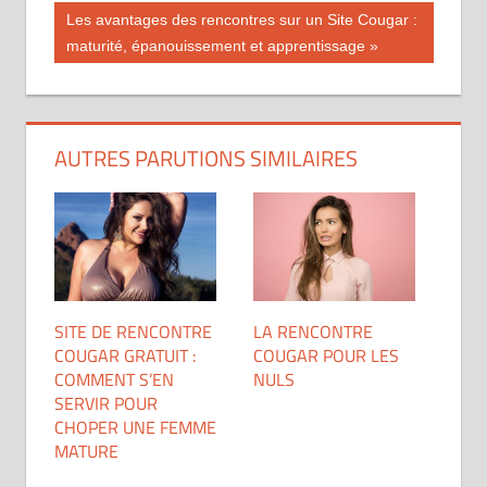
précédente :
de
Publication
Les avantages des rencontres sur un Site Cougar :
suivante :
maturité, épanouissement et apprentissage
l’article
AUTRES PARUTIONS SIMILAIRES
SITE DE RENCONTRE
LA RENCONTRE
COUGAR GRATUIT :
COUGAR POUR LES
COMMENT S’EN
NULS
SERVIR POUR
CHOPER UNE FEMME
MATURE