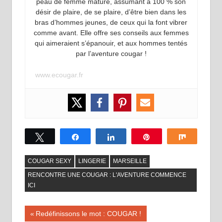
peau de femme mature, assumant à 100 % son
désir de plaire, de se plaire, d’être bien dans les
bras d’hommes jeunes, de ceux qui la font vibrer
comme avant. Elle offre ses conseils aux femmes
qui aimeraient s’épanouir, et aux hommes tentés
par l’aventure cougar !
www.ecougar.fr
Tweetez
Partagez
Partagez
Épingle
Partagez
COUGAR SEXY
LINGERIE
MARSEILLE
RENCONTRE UNE COUGAR : L'AVENTURE COMMENCE
ICI
Navigation
Publication
Redéfinissons le mot : COUGAR !