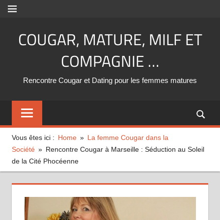
Aller
MENU
au
COUGAR, MATURE, MILF ET
contenu
COMPAGNIE …
Rencontre Cougar et Dating pour les femmes matures
Vous êtes ici :
Home
La femme Cougar dans la
Société
Rencontre Cougar à Marseille : Séduction au Soleil
de la Cité Phocéenne