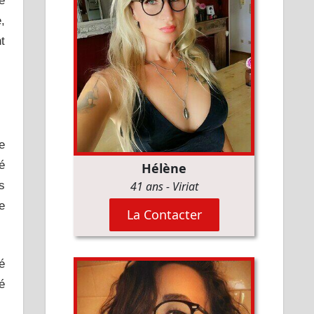
e
,
t
e
é
s
e
é
é