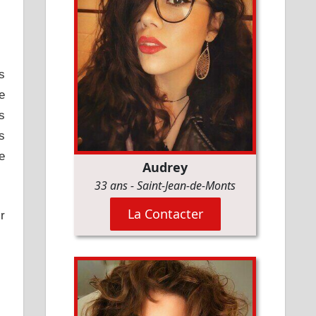
s
e
s
s
e
r