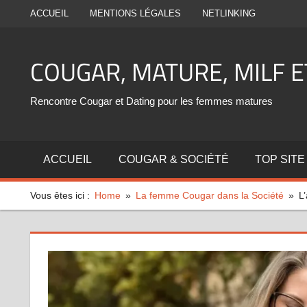
Aller
ACCUEIL
MENTIONS LÉGALES
NETLINKING
au
contenu
COUGAR, MATURE, MILF 
Rencontre Cougar et Dating pour les femmes matures
ACCUEIL
COUGAR & SOCIÉTÉ
TOP SITE
Vous êtes ici :
Home
La femme Cougar dans la Société
L