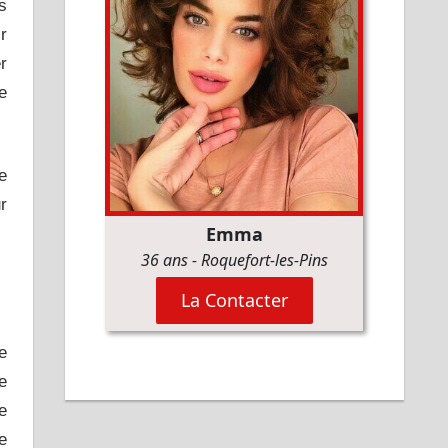
s
r
r
e
e
r
e
e
e
e